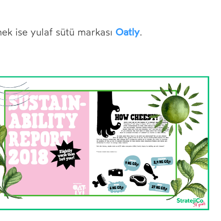
Oatly
nek ise yulaf sütü markası
.