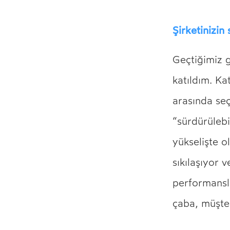
Şirketinizin 
Geçtiğimiz 
katıldım. Ka
arasında seç
“sürdürülebi
yükselişte o
sıkılaşıyor v
performansla
çaba, müşte