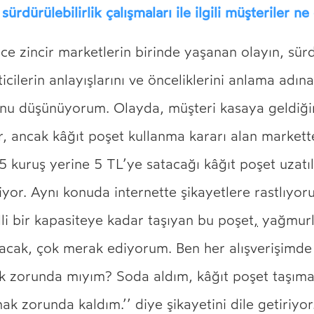
sürdürülebilirlik çalışmaları ile ilgili müşteriler 
ce zincir marketlerin birinde yaşanan olayın, sürdü
keticilerin anlayışlarını ve önceliklerini anlama adın
nu düşünüyorum. Olayda, müşteri kasaya geldiği
r, ancak kâğıt poşet kullanma kararı alan market
25 kuruş yerine 5 TL’ye satacağı kâğıt poşet uzatı
iyor. Aynı konuda internette şikayetlere rastlıyoru
lli bir kapasiteye kadar taşıyan bu poşet
,
yağmurl
ılacak, çok merak ediyorum. Ben her alışverişimd
k zorunda mıyım? Soda aldım, kâğıt poşet taşıma
ak zorunda kaldım.’’ diye şikayetini dile getiriyo