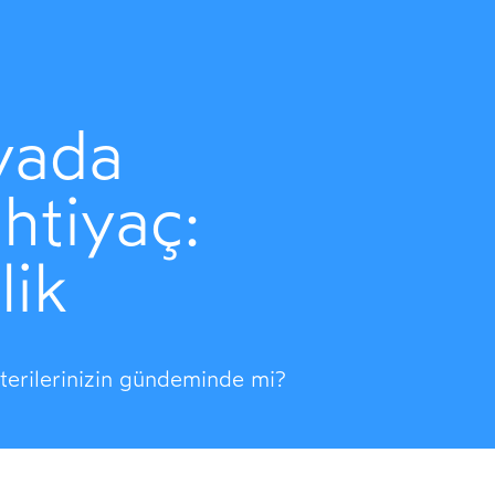
yada
htiyaç:
lik
O
erilerinizin gündeminde mi?