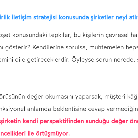
rlik iletişim stratejisi konusunda şirketler neyi atl
oşet konusundaki tepkiler, bu kişilerin çevresel ha
ı gösterir? Kendilerine sorulsa, muhtemelen heps
ini dile getireceklerdir. Öyleyse sorun nerede, ş
?
görüsünün değer okumasını yaparsak, müşteri kâğı
nksiyonel anlamda beklentisine cevap vermediğin
 şirketin kendi perspektifinden sunduğu değer öne
ncelikleri ile örtüşmüyor.