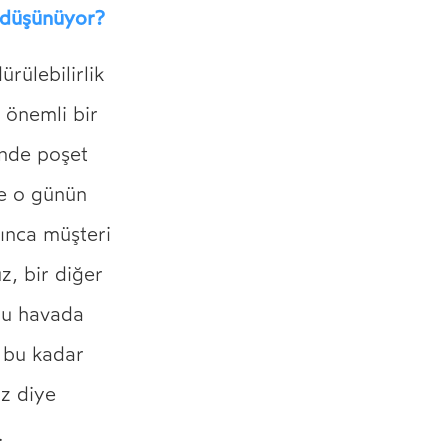
ne düşünüyor?
rülebilirlik
a önemli bir
nde poşet
te o günün
lınca müşteri
z, bir diğer
u havada
e bu kadar
z diye
r.