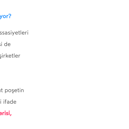
ıyor?
ssasiyetleri
i de
irketler
t poşetin
i ifade
risi,