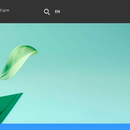
etişim
EN