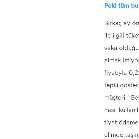
Peki tüm bu 
Birkaç ay ön
ile ilgili tü
vaka olduğu
almak istiyo
fiyatıyla 0,
tepki göster
müşteri ‘’Be
nasıl kullan
fiyat ödeme
elimde taşım