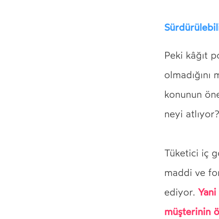
Sürdürülebili
Peki kâğıt p
olmadığını m
konunun önem
neyi atlıyor
Tüketici iç 
maddi ve fo
Yani
ediyor.
müşterinin ö