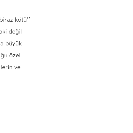
biraz kötü’’
pki değil
na büyük
uğu özel
lerin ve