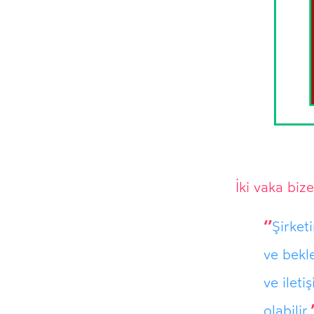
İki vaka biz
‘’
Şirketi
ve bekle
ve ileti
olabilir.