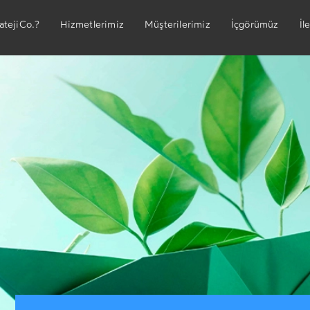
Müşterilerimiz
İçgörümüz
İl
atejiCo.?
Hizmetlerimiz
Ekibimiz