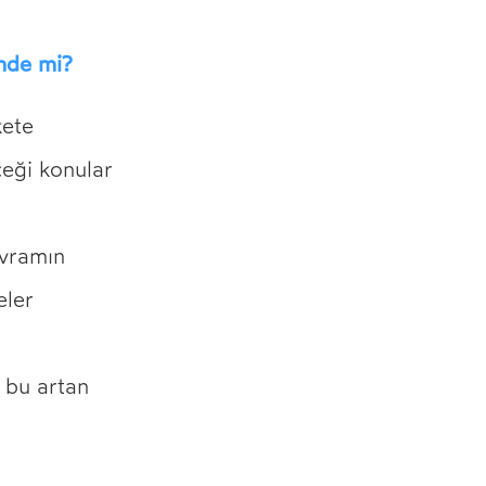
nde mi?
kete
ceği konular
avramın
eler
i bu artan