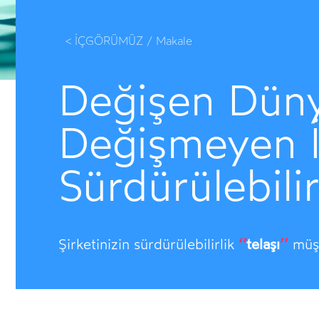
< İÇGÖRÜMÜZ / Makale
Değişen Dün
Değişmeyen İ
Sürdürülebilir
Kriz ve İtibar Yönetimi
‘’
telaşı
’’
Şirketinizin sürdürülebilirlik
müşt