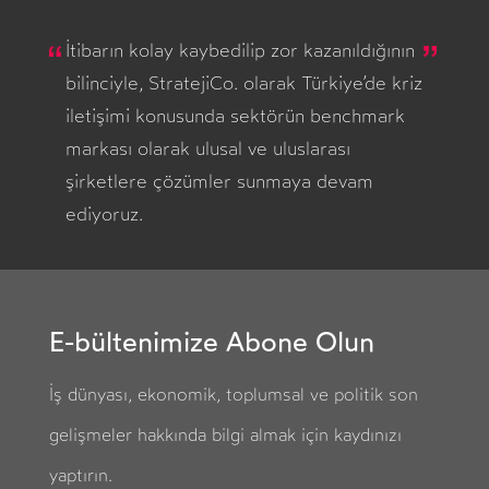
İtibarın kolay kaybedilip zor kazanıldığının
bilinciyle, StratejiCo. olarak Türkiye’de kriz
iletişimi konusunda sektörün benchmark
markası olarak ulusal ve uluslarası
şirketlere çözümler sunmaya devam
ediyoruz.
E-bültenimize Abone Olun
İş dünyası, ekonomik, toplumsal ve politik son
gelişmeler hakkında bilgi almak için kaydınızı
yaptırın.