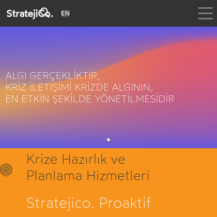
StratejiCo.
EN
ALGI GERÇEKLİKTİR,
KRİZ İLETİŞİMİ KRİZDE ALGININ,
EN ETKİN ŞEKİLDE YÖNETİLMESİDİR
Krize Hazırlık ve
Planlama Hizmetleri
Stratejico. Proaktif