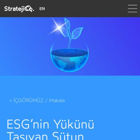
StratejiCo.
EN
< İÇGÖRÜMÜZ / Makale
ESG’nin Yükünü
Taşıyan Sütun