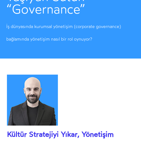
“Governance”
İş dünyasında kurumsal yönetişim (corporate governance)
bağlamında yönetişim nasıl bir rol oynuyor?
Kültür Stratejiyi Yıkar, Yönetişim