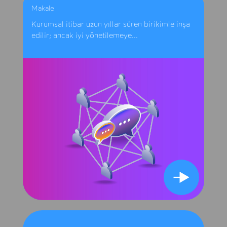
Makale
Kurumsal itibar uzun yıllar süren birikimle inşa
edilir; ancak iyi yönetilemeye...