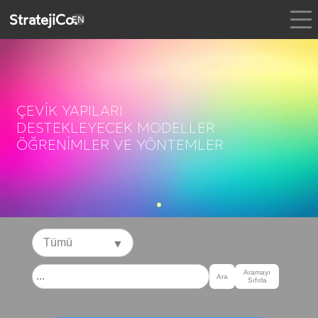
StratejiCo.
EN
ÇEVİK YAPILARI
DESTEKLEYECEK MODELLER
ÖĞRENİMLER VE YÖNTEMLER
▼
Aramayı
Ara
Sıfırla